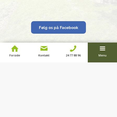
Følg os på Facebook
Forside
Kontakt
24 77 88 96
Menu
Topkvalitet og service
Vi går aldrig på kompromis med kvalitet og
service – der bliver ikke hoppet over, hvor
gærdet er lavest!
Fleksibel service alle ugens
dage