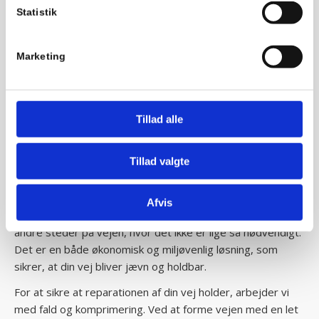
tegn på, at din vej trænger til reparation.
Statistik
Afvandingsproblemer og huller i vejen er klare signaler om,
at det er tid til at tage handling. Hvis du ikke får løst disse
Marketing
problemer, kan det føre til større skader og gøre vejen
vanskeligere for dig at køre på.
Tillad alle
En økonomisk og miljøvenlig
løsning
Tillad valgte
Når vi reparerer din grusvej, fokuserer vi på at genbruge
de materialer, du allerede har. I stedet for at tilføje nyt
Afvis
materiale flytter vi – så godt som det er muligt – grus fra
andre steder på vejen, hvor det ikke er lige så nødvendigt.
Det er en både økonomisk og miljøvenlig løsning, som
sikrer, at din vej bliver jævn og holdbar.
For at sikre at reparationen af din vej holder, arbejder vi
med fald og komprimering. Ved at forme vejen med en let