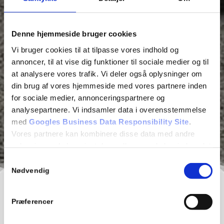
Denne hjemmeside bruger cookies
Vi bruger cookies til at tilpasse vores indhold og
annoncer, til at vise dig funktioner til sociale medier og til
at analysere vores trafik. Vi deler også oplysninger om
din brug af vores hjemmeside med vores partnere inden
for sociale medier, annonceringspartnere og
analysepartnere. Vi indsamler data i overensstemmelse
med
Googles Business Data Responsibility Site
.
Vores partnere kan kombinere disse data med andre
oplysninger, du har givet dem, eller som de har indsamlet
fra din brug af deres tjenester.
Samtykkevalg
Nødvendig
Se Cookie & Privatlivspolitik
her
Er der huller i din grusvej?
Præferencer
Grusveje er udsat for slitage, og med tiden kan du opleve